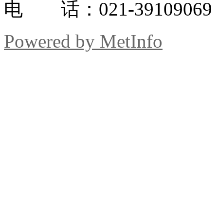
电 话：021-39109069
Powered by MetInfo