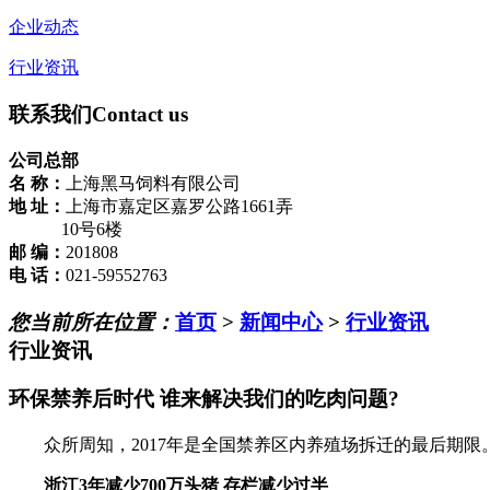
企业动态
行业资讯
联系我们
Contact us
公司总部
名 称：
上海黑马饲料有限公司
地 址：
上海市嘉定区嘉罗公路1661弄
10号6楼
邮 编：
201808
电 话：
021-59552763
您当前所在位置：
首页
>
新闻中心
>
行业资讯
行业资讯
环保禁养后时代 谁来解决我们的吃肉问题?
众所周知，2017年是全国禁养区内养殖场拆迁的最后期限
浙江3年减少700万头猪 存栏减少过半