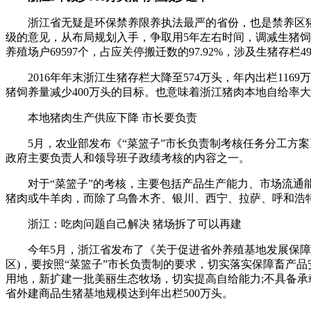
浙江省无疑是环保禁养限养执法最严的省份，也是禁养区猪场
级的意见，从布局规划入手，争取用5年左右时间，调减生猪饲养量
养殖场户69597个，占应关停搬迁数的97.92%，涉及生猪存栏49
2016年年末浙江生猪存栏大降至574万头，年内出栏1169万头
猪饲养量减少400万头的目标。也意味着浙江猪肉本地自给率
本地猪肉生产供应下降 市长要负责
5月，农业部发布《“菜篮子”市长负责制考核任务分工方案
政府主要负责人和领导班子政绩考核的内容之一。
对于“菜篮子”的考核，主要包括产品生产能力、市场流通能
猪肉或牛羊肉，而除了乌鲁木齐、银川、西宁、拉萨、呼和浩
浙江：吃肉问题自己解决 猪场拆了可以再建
今年5月，浙江省发布了《关于促进省外养殖基地发展保障畜
区)，要按照“菜篮子”市长负责制的要求，切实落实保障畜产
用地，新扩建一批美丽生态牧场，切实提高自给能力;不具备承载
省外建商品生猪基地规模达到年出栏500万头。