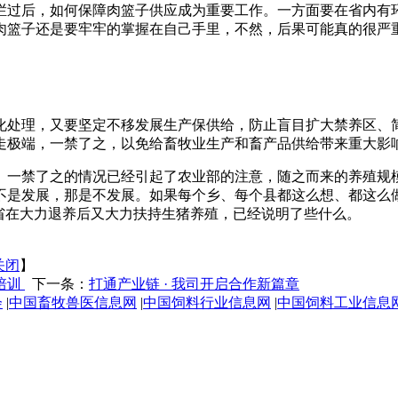
过后，如何保障肉篮子供应成为重要工作。一方面要在省内有环
肉篮子还是要牢牢的掌握在自己手里，不然，后果可能真的很严
处理，又要坚定不移发展生产保供给，防止盲目扩大禁养区、简
走极端，一禁了之，以免给畜牧业生产和畜产品供给带来重大影
一禁了之的情况已经引起了农业部的注意，随之而来的养殖规模
不是发展，那是不发展。如果每个乡、每个县都这么想、都这么
省在大力退养后又大力扶持生猪养殖，已经说明了些什么。
关闭
】
培训
下一条：
打通产业链 · 我司开启合作新篇章
会
|
中国畜牧兽医信息网
|
中国饲料行业信息网
|
中国饲料工业信息