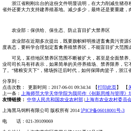
浙江省刚刚出台的这份文件明显说明，在大力削减生猪存栏
省外还要大力支持建养殖基地。减少多少，最终还是要重建，
农业部：保供给、保生态、防止盲目扩大禁养区
农业部在近期多次提出，既要旗帜鲜明推进畜禽粪污资源化
度表态，要科学合理划定畜禽养殖禁养区，不能盲目扩大范围
可见，某些地区禁养区范围不断被扩大，甚至是全面禁养、
业司司长马有祥表示，如果简单的关停养殖场、禁养限养，它
了。“猪粮安天下”，猪场拆迁后时代，如何保障肉篮子，浙江
分享到：
点击次数：
更新时间：2017-06-01 09:34:34 【
打印此页
】 【
上一条：
上海师范大学天华学院为我司作《创新思维与管理》
友情链接：
中华人民共和国农业农村部
|
上海市农业农村委员
上海黑马饲料有限公司 版权所有 2014
沪ICP备06018001号-3
电 话：021-39109069