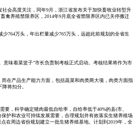
发社会高度关注，同年9月，浙江省发布关于加快畜牧业转型升
定畜禽养殖禁限养区，2014年9月底全省禁限养区内已关停搬迁
存栏减少764万头，年出栏量减少765万头，远超此前规划的全省生
。意味着菜篮子”市长负责制考核正式启动。考核结果将作为市
。而在产品生产能力方面，包括蔬菜和肉类两大项，肉类方面指
下降将扣分。
要，科学确定猪肉最低自给率，自给率低于40%的县(市、
肥力保护和农业可持续发展需要，合理规划并有效落实生猪养殖场
点在周边省份规划建立一批生猪养殖基地。计划到2019年，全