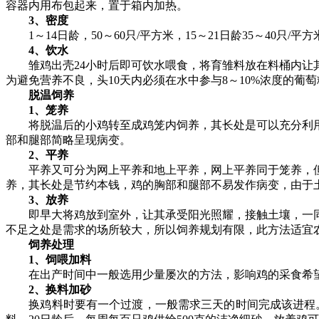
容器内用布包起来，置于箱内加热。
3、密度
1～14日龄，50～60只/平方米，15～21日龄35～40只/
4、饮水
雏鸡出壳24小时后即可饮水喂食，将育雏料放在料桶内让其
为避免营养不良，头10天内必须在水中参与8～10%浓度的葡
脱温饲养
1、笼养
将脱温后的小鸡转至成鸡笼内饲养，其长处是可以充分利用
部和腿部简略呈现病变。
2、平养
平养又可分为网上平养和地上平养，网上平养同于笼养，但
养，其长处是节约本钱，鸡的胸部和腿部不易发作病变，由于
3、放养
即早大将鸡放到室外，让其承受阳光照耀，接触土壤，一同
不足之处是需求的场所较大，所以饲养规划有限，此方法适宜
饲养处理
1、饲喂加料
在出产时间中一般选用少量屡次的方法，影响鸡的采食希望
2、换料加砂
换鸡料时要有一个过渡，一般需求三天的时间完成该进程。第1天