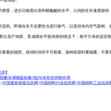
可不必加砂。
厚度，进步日粮蛋白质和赖氨酸的水平。公鸡的生长速度较快，
流风。即便在冬天也要恰当进行换气，以坚持舍内空气新鲜。通
鸡群。育成期在平面饲养的情况下，每平方米的适宜密度为7～12
要素的搅扰。抓鸡时动作不可粗暴。接种疫苗时要稳重。不要穿
关闭
】
阻断非洲猪瘟病毒?低PH有初步抑制作用
会
|
中国畜牧兽医信息网
|
中国饲料行业信息网
|
中国饲料工业信息