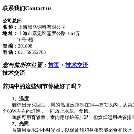
联系我们
Contact us
公司总部
名 称：
上海黑马饲料有限公司
地 址：
上海市嘉定区嘉罗公路1661弄
10号6楼
邮 编：
201808
电 话：
021-59552763
您当前所在位置：
首页
>
技术交流
技术交流
养鸡中的这些细节你做好了吗？
1、温度
雏鸡出壳买回后，周的温度应控制在34—35℃以内，从第
个60W左右的灯泡，一同放上水瓶、食槽。
鸡多可用育雏室，室内用煤炉等加温，但煤烟运用铁管排出
2、光照
育雏周要求24小时光照，以保证雏鸡昼夜都能采食和饮水，