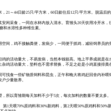
平方米，21～44日龄25只/平方米，60日龄往后12只/平方米
安闲采食，一同在水杯内放入清水。育雏头20天饮用冷开水，
萄糖和水溶性多种维生素。
空间，鸡不接触粪便，发病少，一同便于抓鸡，减轻饲养员的劳
鸡的活动量大，不易发病，当然本钱较高。地上平养成就是在水
土杂鸡活动量大，垫料也不需求替换，不足之处是小鸡直接排粪
可找食一些矿物质饲料和昆虫，正午和晚大将鸡赶回舍内补喂饲
农户少量散养。
，所以育雏期每天加料不少于5次，每次加料的数量不要太多。
喂70%原鸡料和30%新鸡料，第2天喂50%原鸡料和50%新