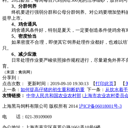
料。20日龄后，每周每百只鸡供给500克的洁净细砂，放养鸡
3、分群饲养
终机要进行强弱分群和公母分群饲养。对公鸡要增加垫料的
提早上市。
4、鸡舍通风
鸡舍通风条件好，特别是夏天，一定要创造条件使鸡舍有对
5、密度恰当
如果密度不合理，即便其它饲养处理作业都好，也难以培育出高产
只。
6、减少应激
日常处理作业要严峻依照操作规程进行，尽量避免外界不良
育。
（来源：禽病网）
分享到：
点击次数：
更新时间：2019-09-10 19:30:13 【
打印此页
】 【
上一条：
如何提高仔猪的初生重和断奶重
下一条：
从饮水着手
友情链接：
中华人民共和国农业农村部
|
上海市农业农村委员
上海黑马饲料有限公司 版权所有 2014
沪ICP备06018001号-3
电 话：021-39109069
办公地址：上海市嘉定区嘉罗公路1661弄10号6楼