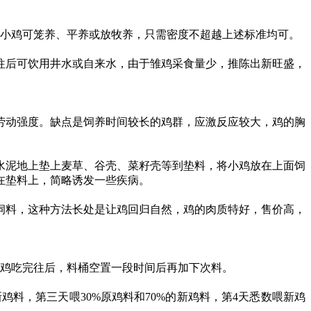
。脱温后的小鸡可笼养、平养或放牧养，只需密度不超越上述标准均可。
往后可饮用井水或自来水，由于雏鸡采食量少，推陈出新旺盛，
动强度。缺点是饲养时间较长的鸡群，应激反应较大，鸡的胸
泥地上垫上麦草、谷壳、菜籽壳等到垫料，将小鸡放在上面饲
在垫料上，简略诱发一些疾病。
料，这种方法长处是让鸡回归自然，鸡的肉质特好，售价高，
鸡吃完往后，料桶空置一段时间后再加下次料。
鸡料，第三天喂30%原鸡料和70%的新鸡料，第4天悉数喂新鸡