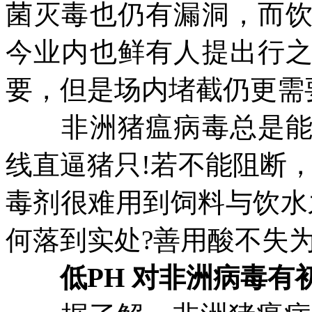
菌灭毒也仍有漏洞，而
今业内也鲜有人提出行
要，但是场内堵截仍更需
非洲猪瘟病毒总是能突
线直逼猪只!若不能阻断
毒剂很难用到饲料与饮水
何落到实处?善用酸不失为
低PH 对非洲病毒有